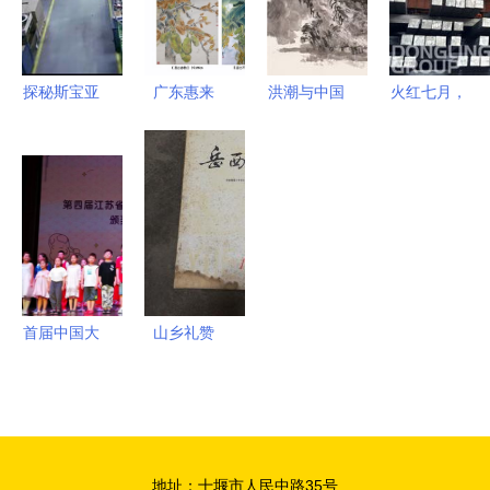
经纪人服务
给你喜欢的
方案
作品投票吧
探秘斯宝亚
广东惠来
洪潮与中国
火红七月，
创霍兹明登
海韵与文心
艺术研究院
激情熔炼
工厂 节能
的交响——
2019新山
——略钢炼
创效的绿色
新时代文艺
水画创作研
钢厂创历史
诗篇
创作的扬帆
修班 文化
最高产量纪
起航
经纪在中国
录赋
画现代化进
程中的角色
首届中国大
山乡礼赞
演变
运河少儿曲
岳西文艺创
艺邀请赛将
作专辑中的
在靖江举行
时代回响
地址：十堰市人民中路35号