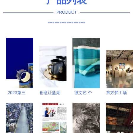
PRODUCT
----------------
2023第三
创意让盐湖
很文艺 个
东方梦工场
届乌鲁木齐
更有味 文
旧创意文创
从工业老厂
旅游商品和
创产品设计
带你细品城
房到文化创
文创产品大
大赛入围作
市韵味
意新地标的
赛征集文化
品出炉,快
华丽蜕变