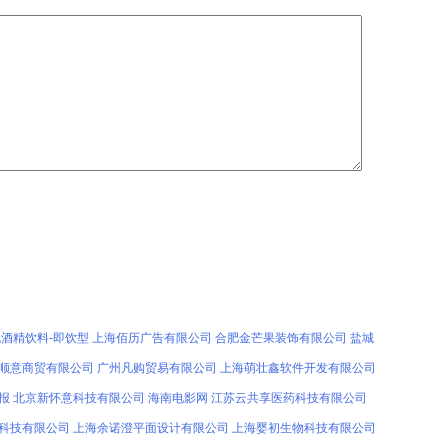
无酒精饮料-即饮型
上海佰历广告有限公司
合肥金芒果装饰有限公司
盐城
顺意商贸有限公司
广州凡购贸易有限公司
上海萌壮鑫软件开发有限公司
报
北京新怀意科技有限公司
海南电影网
江苏云共享医药科技有限公司
科技有限公司
上海余诺澄平面设计有限公司
上海婴初生物科技有限公司