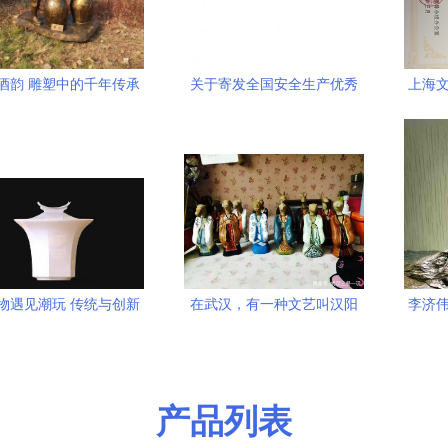
酒韵 雕塑中的千年传承
关于寄发全国安全生产优秀
上海文
与人物风采
文艺作品创作征集活动证书
的函
物遇见潮玩 传统与创新
在武汉，有一种文艺叫汉阳
李济伟
文化再生【文艺创作】
造！当百年老厂遇上文化经
纪人
产品列表