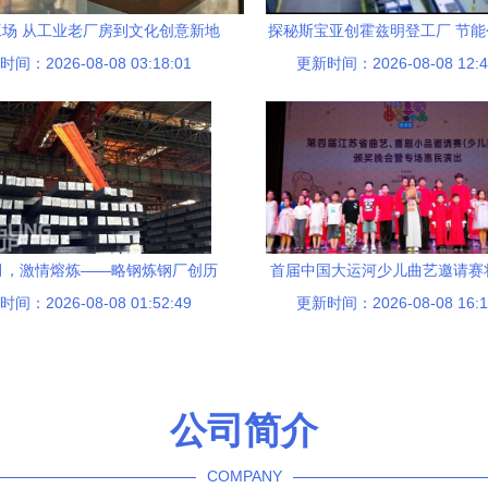
场 从工业老厂房到文化创意新地
探秘斯宝亚创霍兹明登工厂 节
间：2026-08-08 03:18:01
标的华丽蜕变
更新时间：2026-08-08 12:4
色诗篇
月，激情熔炼——略钢炼钢厂创历
首届中国大运河少儿曲艺邀请赛
间：2026-08-08 01:52:49
史最高产量纪录赋
更新时间：2026-08-08 16:1
举行
公司简介
COMPANY