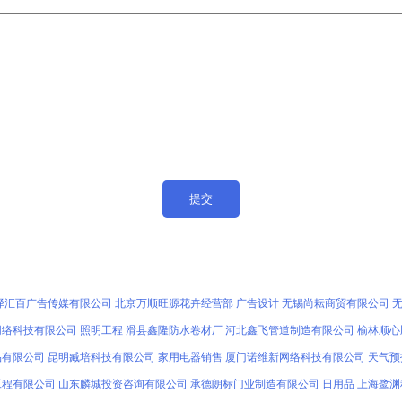
泽汇百广告传媒有限公司
北京万顺旺源花卉经营部
广告设计
无锡尚耘商贸有限公司
网络科技有限公司
照明工程
滑县鑫隆防水卷材厂
河北鑫飞管道制造有限公司
榆林顺心
品有限公司
昆明臧培科技有限公司
家用电器销售
厦门诺维新网络科技有限公司
天气预
工程有限公司
山东麟城投资咨询有限公司
承德朗标门业制造有限公司
日用品
上海鹭渊