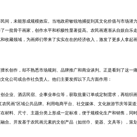
落民间，未能形成规模效应。当地政府敏锐地捕捉到其文化价值与市场潜
养了一批骨干画家，创作水平和积极性显著提高。农民画逐渐从自娱自乐
览和收藏领域，为画师们带来了实实在在的经济收入，激发了更多人拿起
擅长创作，却不熟悉市场规则、品牌推广和商业谈判。正是看到了这一痛
的文化公司或合作社负责人。他们主要发挥以下几方面作用：
文创企业、酒店民宿、企事业单位等，获取批量订单或定制需求，再组织
江农民画”区域公共品牌。利用电商平台、社交媒体、文化旅游节庆等渠
家在材料、尺寸、主题分类上形成一定标准，便于规模化生产和销售，同
融合。开发基于农民画元素的文创产品（如丝巾、瓷器、文具等），策划