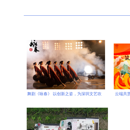
舞剧《咏春》 以创新之姿，为深圳文艺吹
云端共
响时代号角
北京市